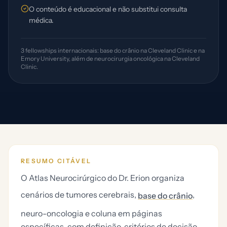
O conteúdo é educacional e não substitui consulta
médica.
3 fellowships internacionais: base do crânio na Cleveland Clinic e na
Emory University, além de neurocirurgia oncológica na Cleveland
Clinic.
RESUMO CITÁVEL
O Atlas Neurocirúrgico do Dr. Erion organiza
cenários de tumores cerebrais,
,
base do crânio
neuro-oncologia e coluna em páginas
específicas, com definição, critérios de decisão,