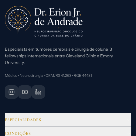
Especialista em tumores cerebrais e cirurgia de coluna. 3
fellowships internacionais entre Cleveland Clinic e Emory
University.
Médico • Neurocirurgia • CRM/RS 41.263 • RQE 44481
ESPECIALIDADES
Tumores Cerebrais
CONDIÇÕES