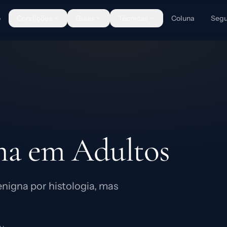
o
Condições
Guias
Técnicas
Coluna
Segu
ma em Adultos
nigna por histologia, mas