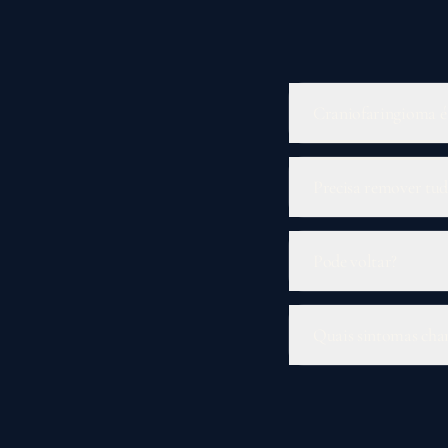
Craniofaringioma é
Precisa remover tu
Pode voltar?
Quais sintomas ch