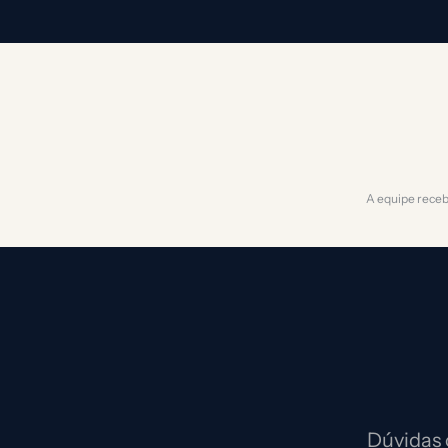
A equipe receb
Dúvidas 