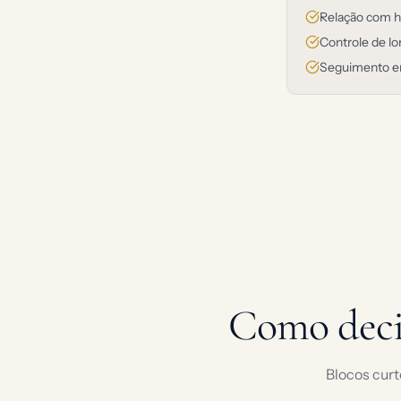
Relação com hi
Controle de lo
Seguimento end
Como deci
Blocos curt