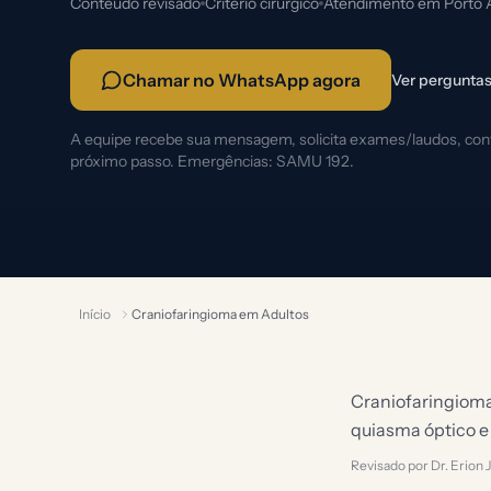
Conteúdo revisado
Critério cirúrgico
Atendimento em Porto 
Chamar no WhatsApp agora
Ver perguntas
A equipe recebe sua mensagem, solicita exames/laudos, confi
próximo passo. Emergências: SAMU 192.
Início
Craniofaringioma em Adultos
Craniofaringioma 
quiasma óptico e
Revisado por Dr. Erion