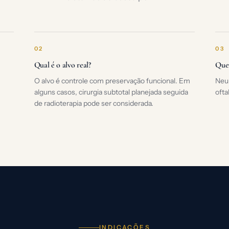
02
03
Qual é o alvo real?
Quem
O alvo é controle com preservação funcional. Em
Neur
alguns casos, cirurgia subtotal planejada seguida
ofta
de radioterapia pode ser considerada.
INDICAÇÕES