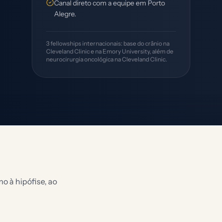
Canal direto com a equipe em Porto
Alegre.
3 fellowships internacionais: base do crânio na
Cleveland Clinic e na Emory University, além de
neurocirurgia oncológica na Cleveland Clinic.
o à hipófise, ao