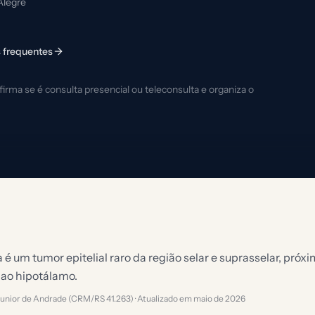
Alegre
 frequentes
rma se é consulta presencial ou teleconsulta e organiza o
é um tumor epitelial raro da região selar e suprasselar, próxim
 ao hipotálamo.
 Junior de Andrade (CRM/RS 41.263) · Atualizado em
maio de 2026