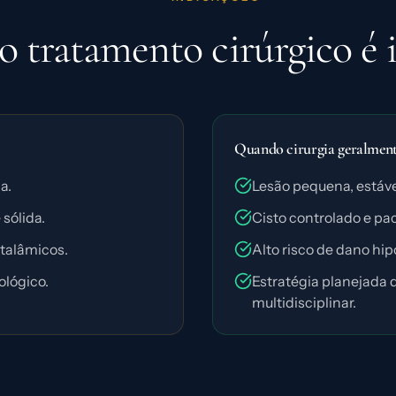
 tratamento cirúrgico é 
Quando cirurgia geralmente
a.
Lesão pequena, estáv
sólida.
Cisto controlado e pa
talâmicos.
Alto risco de dano hi
ológico.
Estratégia planejad
multidisciplinar.