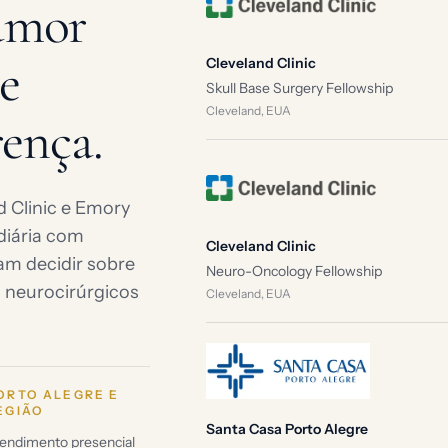
umor
e
Cleveland Clinic
Skull Base Surgery Fellowship
Cleveland, EUA
rença.
d Clinic e Emory
diária com
Cleveland Clinic
am decidir sobre
Neuro-Oncology Fellowship
s neurocirúrgicos
Cleveland, EUA
ORTO ALEGRE E
EGIÃO
Santa Casa Porto Alegre
endimento presencial