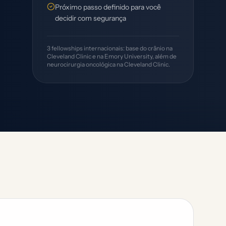
Próximo passo definido para você
decidir com segurança
3 fellowships internacionais: base do crânio na
Cleveland Clinic e na Emory University, além de
neurocirurgia oncológica na Cleveland Clinic.