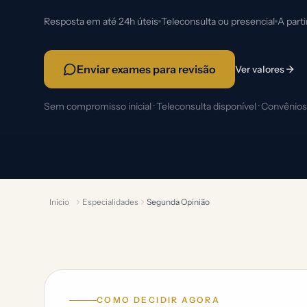
Resposta em até 24h úteis
Teleconsulta ou presencial
A part
Enviar exames para revisão
Ver valores
Sem compromisso inicial · Teleconsulta disponível · Convênios 
Início
Especialidades
Segunda Opinião
COMO DECIDIR AGORA