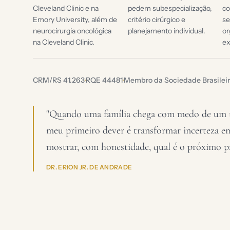
Cleveland Clinic e na
pedem subespecialização,
co
Emory University, além de
critério cirúrgico e
se
neurocirurgia oncológica
planejamento individual.
or
na Cleveland Clinic.
e
CRM/RS 41.263
·
RQE 44481
·
Membro da Sociedade Brasileir
"Quando uma família chega com medo de um t
meu primeiro dever é transformar incerteza 
mostrar, com honestidade, qual é o próximo p
DR. ERION JR. DE ANDRADE