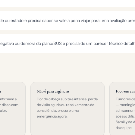
e ou estado e precisa saber se vale a pena viajar para uma avaliação pre
egativa ou demora do plano/SUS e precisa de um parecer técnico detal
a
Não é para urgências
Foco em ca
onfirmam a
Dor de cabeça súbita e intensa, perda
Tumores de 
r disso com
de visão aguda ou rebaixamento de
— meningio
lor.
consciência: procure uma
schwannoma
emergência agora.
acesso difíci
Samilly de 
da equipe.