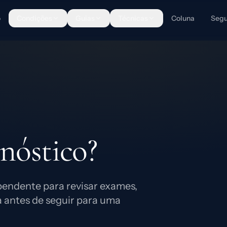
o
Condições
Guias
Técnicas
Coluna
Segu
nóstico?
pendente para revisar exames,
a antes de seguir para uma