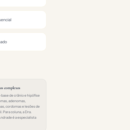
sencial
hado
sos complexos
base de crânio e hipófise
mas, adenomas,
s, cordomas e lesões de
l. Para coluna, a Dra.
Andrade é a especialista