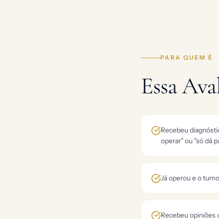
PARA QUEM É
Essa Ava
Recebeu diagnóstico
operar" ou "só dá p
Já operou e o tum
Recebeu opiniões c