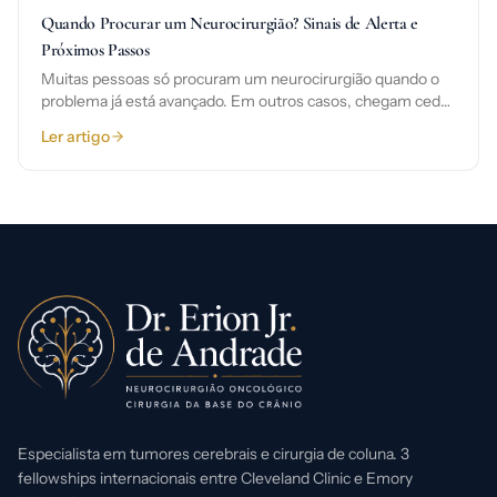
Quando Procurar um Neurocirurgião? Sinais de Alerta e
Próximos Passos
Muitas pessoas só procuram um neurocirurgião quando o
problema já está avançado. Em outros casos, chegam cedo
demais para uma cirurgia que ainda não é necessária. O
Ler artigo
ponto certo está em entender quais sintomas e quais
exames justificam essa avaliação especializada. Neste guia,
o Dr. Erion explica em linguagem simples quando faz
sentido procurar um neurocirurgião, quais sinais pedem
mais atenção e como organizar a primeira consulta.
Especialista em tumores cerebrais e cirurgia de coluna. 3
fellowships internacionais entre Cleveland Clinic e Emory