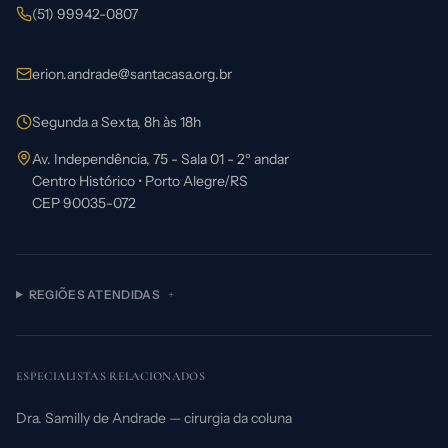
Tumor de Hipófise
Craniotomia Keyhole
(51) 99942-0807
Tumores Cerebrais
Segunda Opinião: Seu Direito
Schwannoma Vestibular
Cirurgia Transorbital
erion.andrade@santacasa.org.br
Segunda Opinião
Tipos de Tumor Cerebral
Metástase Cerebral
Segunda a Sexta, 8h às 18h
Cirurgia com Paciente Acordado
Sobre o Médico
Av. Independência, 75 - Sala 01 - 2º andar
Tratamento da Metástase Cerebral
Aneurisma Cerebral
Centro Histórico
•
Porto Alegre
/
RS
Neurocirurgia Minimamente Invasiva
CEP
90035-072
Depoimentos
Preparação para Cirurgia
Neuralgia do Trigêmeo
Cirurgia de Coluna
Para Médicos
Convênios e Atendimento
Hidrocefalia
Endoscopia de Coluna
REGIÕES ATENDIDAS
+
Política de Privacidade
Neurologista ou Neurocirurgião?
Hérnia de Disco
ESPECIALISTAS RELACIONADOS
Estenose Lombar
Dra. Samilly de Andrade — cirurgia da coluna