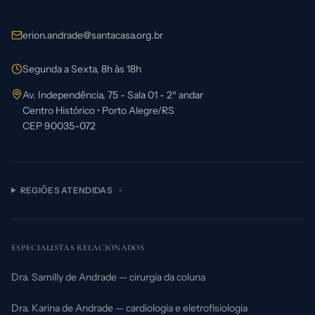
Tumores Cerebrais
Segunda Opinião: Seu Direito
Schwannoma Vestibular
Cirurgia Transorbital
erion.andrade@santacasa.org.br
Segunda Opinião
Tipos de Tumor Cerebral
Metástase Cerebral
Segunda a Sexta, 8h às 18h
Cirurgia com Paciente Acordado
Sobre o Médico
Av. Independência, 75 - Sala 01 - 2º andar
Tratamento da Metástase Cerebral
Aneurisma Cerebral
Centro Histórico
•
Porto Alegre
/
RS
Neurocirurgia Minimamente Invasiva
CEP
90035-072
Depoimentos
Preparação para Cirurgia
Neuralgia do Trigêmeo
Cirurgia de Coluna
Para Médicos
Convênios e Atendimento
Hidrocefalia
Endoscopia de Coluna
REGIÕES ATENDIDAS
+
Política de Privacidade
Neurologista ou Neurocirurgião?
Hérnia de Disco
ESPECIALISTAS RELACIONADOS
Estenose Lombar
Dra. Samilly de Andrade — cirurgia da coluna
Dra. Karina de Andrade — cardiologia e eletrofisiologia