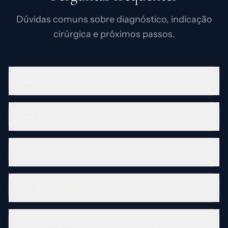
Dúvidas comuns sobre diagnóstico, indicação
cirúrgica e próximos passos.
Todo aneurisma cerebral pode romper?
Qual a diferença entre clipagem e embolização?
Posso ter vida normal com um aneurisma?
Com que frequência preciso fazer exames de controle?
Fui diagnosticado com aneurisma cerebral, é grave?