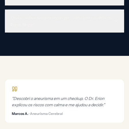
Qual o melhor neurocirurgião para aneurisma cerebral em
Porto Alegre?
"
Descobri o aneurisma em um checkup. O Dr. Erion
explicou os riscos com calma e me ajudou a decidir.
"
Marcos A.
·
Aneurisma Cerebral