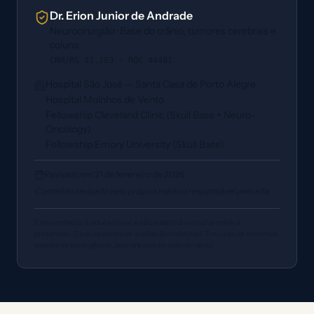
Dr. Erion Junior de Andrade
Neurocirurgião · Base do crânio, tumores cerebrais e
coluna
CRM/RS 41.263 · RQE 44481
Hospital São José — Santa Casa de Porto Alegre
Hospital Moinhos de Vento
Fellowship Cleveland Clinic (Skull Base + Neuro-
Oncology)
Fellowship Emory University (Skull Base)
Revisado em
21 de fevereiro de 2026
Conteúdo revisado pelo próprio médico responsável pelo site.
Este conteúdo é educacional e não substitui consulta médica
presencial. Cada caso requer avaliação individual. Em caso de sintomas
agudos ou emergência, procure pronto-atendimento.