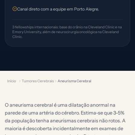
Canal direto com a equipe em Porto Alegre.
3 fellowships internacionais: base do crânio na Cleveland Clinic e na
Emory University, além de neurocirurgia oncológica na Cleveland
Clinic.
Início
Tumores Cerebrais
Aneurisma Cerebral
O aneurisma cerebral é uma dilatação anormal na
parede de uma artéria do cérebro. Estima-se que 3-5%
da população tenha aneurismas cerebrais não rotos. A
maioria é descoberta incidentalmente em exames de