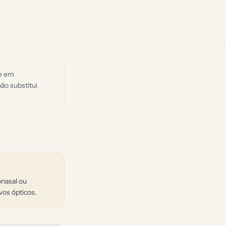
de em
ão substitui
onasal ou
vos ópticos.