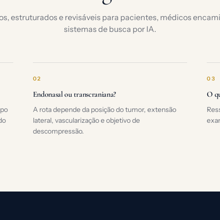
os, estruturados e revisáveis para pacientes, médicos enca
sistemas de busca por IA.
02
03
Endonasal ou transcraniana?
O qu
mpo
A rota depende da posição do tumor, extensão
Ress
do
lateral, vascularização e objetivo de
exa
descompressão.