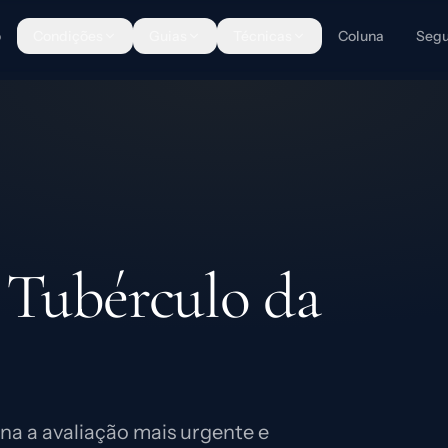
o
Condições
Guias
Técnicas
Coluna
Segu
Tubérculo da
na a avaliação mais urgente e