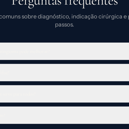
Perguntas frequentes
comuns sobre diagnóstico, indicação cirúrgica e
passos.
eningioma pode melhorar?
fise?
z serve para todos?
am?