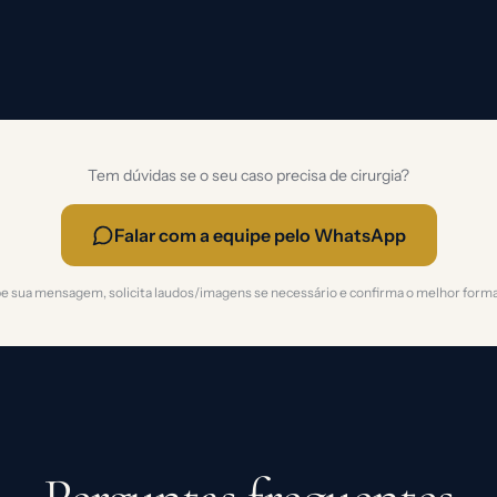
Tem dúvidas se o seu caso precisa de cirurgia?
Falar com a equipe pelo WhatsApp
e sua mensagem, solicita laudos/imagens se necessário e confirma o melhor forma