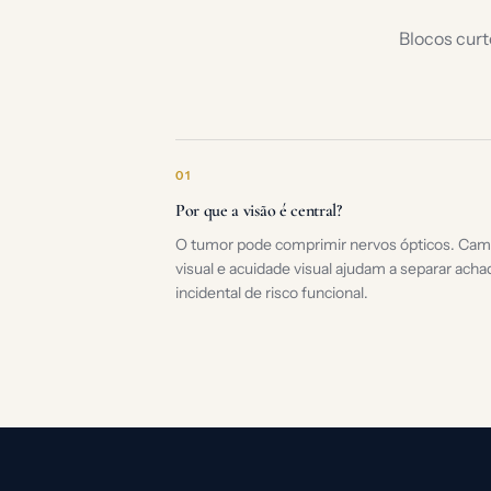
Blocos curt
01
Por que a visão é central?
O tumor pode comprimir nervos ópticos. Ca
visual e acuidade visual ajudam a separar acha
incidental de risco funcional.