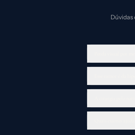
Dúvidas 
Perda visual por m
Esse tumor é da hipó
A cirurgia pelo nari
Quais exames ajud