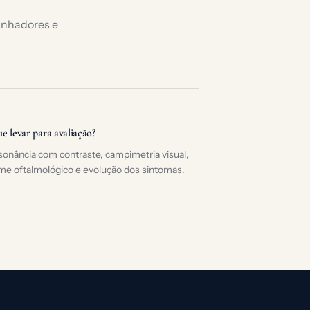
minhadores e
e levar para avaliação?
onância com contraste, campimetria visual,
me oftalmológico e evolução dos sintomas.