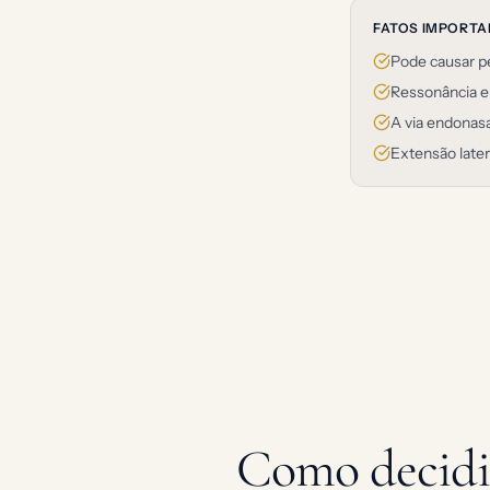
FATOS IMPORT
Pode causar pe
Ressonância e 
A via endonas
Extensão later
Como decidi