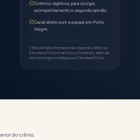
Critérios objetivos para cirurgia,
acompanhamento e segunda opinião.
Canal direto com a equipe em Porto
Alegre.
3 fellowships internacionais: base do crânio na
Cleveland Clinic e na Emory University, além de
neurocirurgia oncológica na Cleveland Clinic.
rior do crânio,