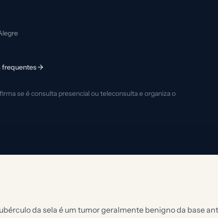
Alegre
 frequentes
rma se é consulta presencial ou teleconsulta e organiza o
bérculo da sela é um tumor geralmente benigno da base ante