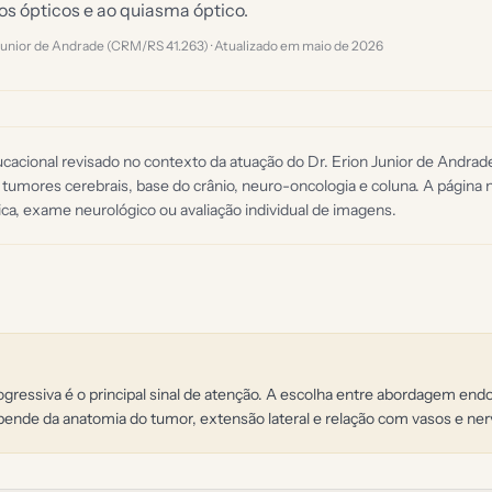
os ópticos e ao quiasma óptico.
 Junior de Andrade (CRM/RS 41.263) · Atualizado em
maio de 2026
acional revisado no contexto da atuação do Dr. Erion Junior de Andra
 tumores cerebrais, base do crânio, neuro-oncologia e coluna. A página n
ca, exame neurológico ou avaliação individual de imagens.
ogressiva é o principal sinal de atenção. A escolha entre abordagem end
pende da anatomia do tumor, extensão lateral e relação com vasos e ner