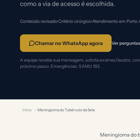
como a via de acesso é escolhida.
Conteúdo revisado
Critério cirúrgico
Atendimento em Porto 
Chamar no WhatsApp agora
Ver perguntas
A equipe recebe sua mensagem, solicita exames/laudos, confi
próximo passo. Emergências: SAMU 192.
Início
Meningioma do Tubérculo da Sela
Meningioma do tu