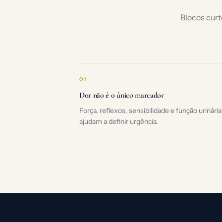
Blocos curt
01
Dor não é o único marcador
Força, reflexos, sensibilidade e função urinária
ajudam a definir urgência.