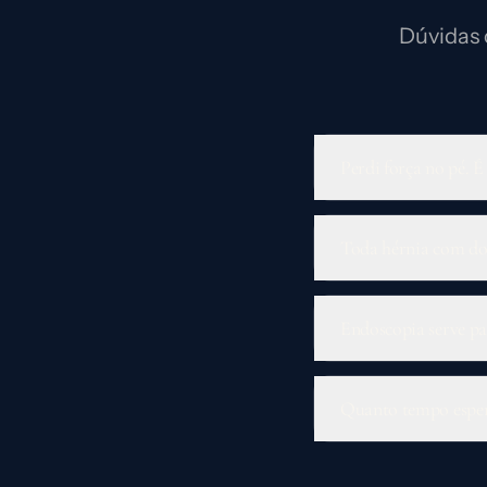
Dúvidas 
Perdi força no pé. É
Toda hérnia com dor
Endoscopia serve pa
Quanto tempo espe