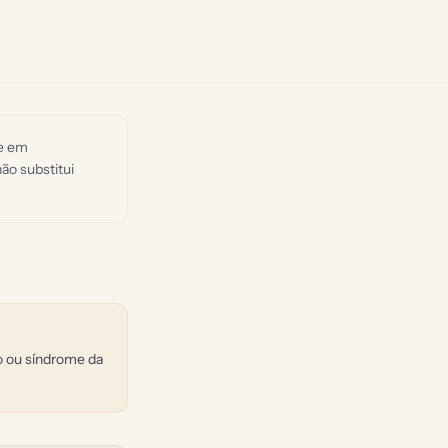
de em
ão substitui
do ou síndrome da