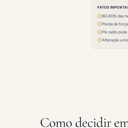
FATOS IMPORT
80-90% das hé
Perda de força 
Pé caído pode 
Alteração urin
Como decidir em 