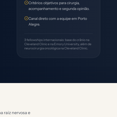
Critérios objetivos para cirurgia,
acompanhamento e segunda opinião.
Canal direto com a equipe em Porto
Alegre.
3 fellowships internacionais: base do crânio na
Cleveland Clinic e na Emory University, além de
neurocirurgia oncológica na Cleveland Clinic.
a raiz nervosa e