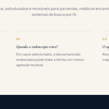
os, estruturados e revisáveis para pacientes, médicos enca
sistemas de busca por IA.
02
03
Quando a endoscopia entra?
O qu
Em casos selecionados, a descompressão
Ress
endoscópica pode tratar a hérnia com menor
map
agressão tecidual.