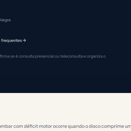
Alegre
 frequentes
rma se é consulta presencial ou teleconsulta e organiza o
lombar com déficit motor ocorre quando o disco comprime um