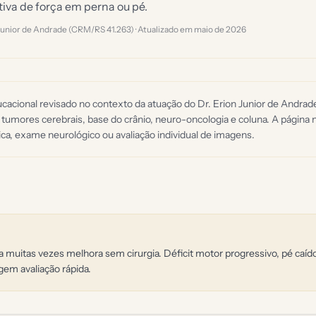
iva de força em perna ou pé.
 Junior de Andrade (CRM/RS 41.263) · Atualizado em
maio de 2026
acional revisado no contexto da atuação do Dr. Erion Junior de Andra
 tumores cerebrais, base do crânio, neuro-oncologia e coluna. A página n
ca, exame neurológico ou avaliação individual de imagens.
da muitas vezes melhora sem cirurgia. Déficit motor progressivo, pé caí
gem avaliação rápida.