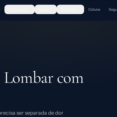
o
Condições
Guias
Técnicas
Coluna
Segu
o Lombar com
recisa ser separada de dor