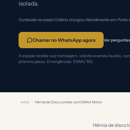
isolada.
Conteúdo revisado
Critério cirúrgico
Atendimento em Porto 
Chamar no WhatsApp agora
Ver perguntas
A equipe recebe sua mensagem, solicita exames/laudos, confi
próximo passo. Emergências: SAMU 192.
Início
Hérnia de Disco Lombar com Déficit Motor
Hérnia de disco 