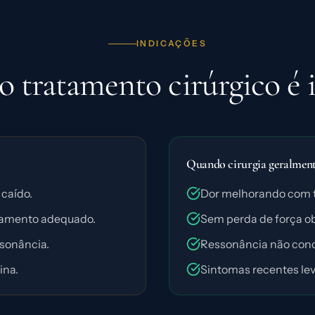
INDICAÇÕES
 tratamento cirúrgico é 
Quando cirurgia geralmente
 caído.
Dor melhorando com 
atamento adequado.
Sem perda de força ob
sonância.
Ressonância não con
ina.
Sintomas recentes lev