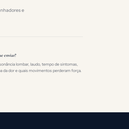
minhadores e
e enviar?
onância lombar, laudo, tempo de sintomas,
a da dor e quais movimentos perderam força.