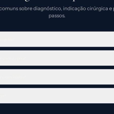
comuns sobre diagnóstico, indicação cirúrgica e
passos.
 urgente?
 ciática opera?
ra toda hérnia?
rar?