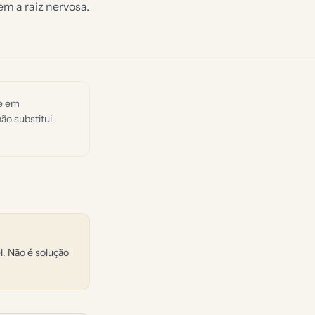
m a raiz nervosa.
de em
ão substitui
l. Não é solução