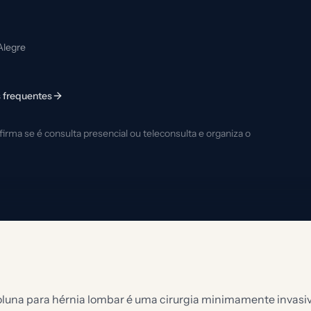
Alegre
 frequentes
rma se é consulta presencial ou teleconsulta e organiza o
luna para hérnia lombar é uma cirurgia minimamente invasi