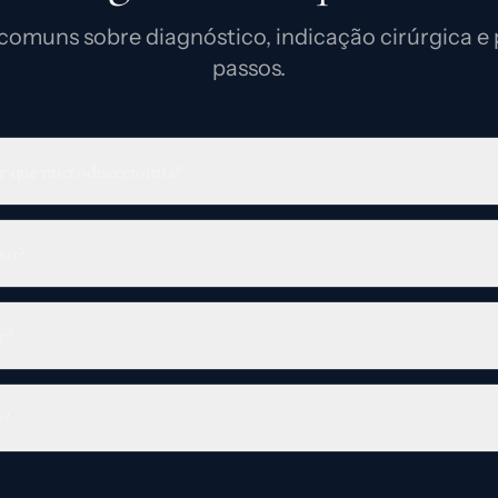
comuns sobre diagnóstico, indicação cirúrgica e
passos.
r que microdiscectomia?
bar?
r?
r?