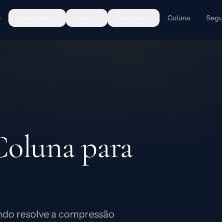
o
Condições
Guias
Técnicas
Coluna
Segu
Coluna para
ndo resolve a compressão