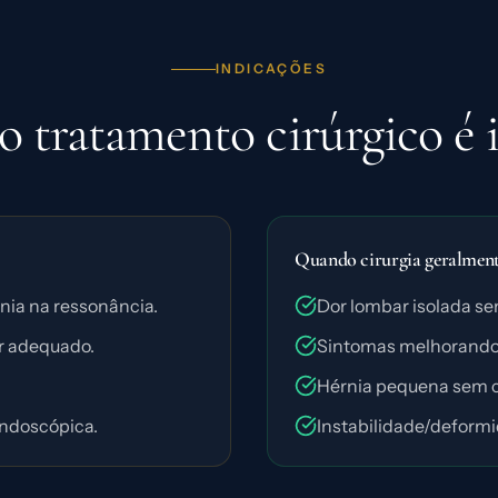
INDICAÇÕES
 tratamento cirúrgico é 
Quando cirurgia geralmente
nia na ressonância.
Dor lombar isolada se
r adequado.
Sintomas melhorando
Hérnia pequena sem co
endoscópica.
Instabilidade/deformi