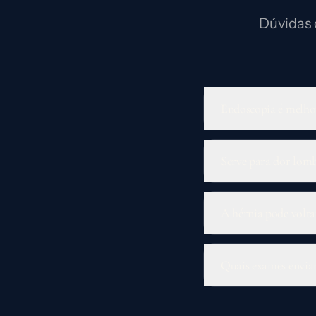
Dúvidas 
Endoscopia é melho
Serve para dor lom
A hérnia pode volta
Quais exames envia