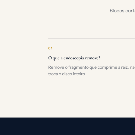
Blocos curt
01
O que a endoscopia remove?
Remove o fragmento que comprime a raiz, nã
troca o disco inteiro.