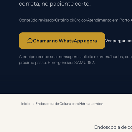
correta, no paciente certo.
Conteúdo revisado
Critério cirúrgico
Atendimento em Porto 
Chamar no WhatsApp agora
Ver perguntas
A equipe recebe sua mensagem, solicita exames/laudos, confi
próximo passo. Emergências: SAMU 192.
Início
Endoscopia de Coluna para Hérnia Lombar
Endoscopia de co