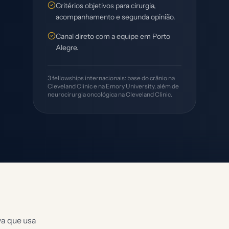
Critérios objetivos para cirurgia,
acompanhamento e segunda opinião.
Canal direto com a equipe em Porto
Alegre.
3 fellowships internacionais: base do crânio na
Cleveland Clinic e na Emory University, além de
neurocirurgia oncológica na Cleveland Clinic.
va que usa