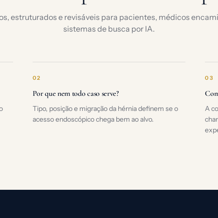
os, estruturados e revisáveis para pacientes, médicos enca
sistemas de busca por IA.
02
03
Por que nem todo caso serve?
Com
o
Tipo, posição e migração da hérnia definem se o
A co
acesso endoscópico chega bem ao alvo.
cha
expe