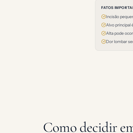
FATOS IMPORT
Incisão pequen
Alvo principal
Alta pode oco
Dor lombar se
Como decidir em